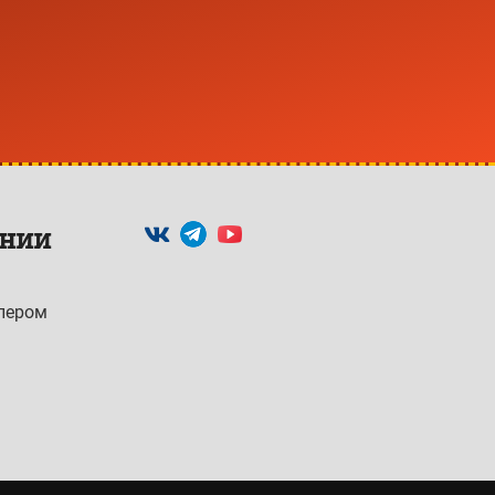
ании
илером